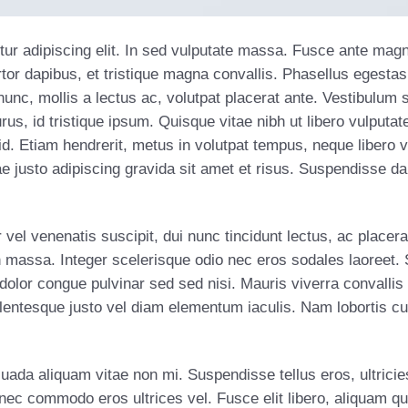
r adipiscing elit. In sed vulputate massa. Fusce ante magna, 
or dapibus, et tristique magna convallis. Phasellus egestas
nunc, mollis a lectus ac, volutpat placerat ante. Vestibulum
urus, id tristique ipsum. Quisque vitae nibh ut libero vulputa
 id. Etiam hendrerit, metus in volutpat tempus, neque libero v
e justo adipiscing gravida sit amet et risus. Suspendisse
vel venenatis suscipit, dui nunc tincidunt lectus, ac placerat 
 in massa. Integer scelerisque odio nec eros sodales laoreet. S
dolor congue pulvinar sed sed nisi. Mauris viverra convallis
ellentesque justo vel diam elementum iaculis. Nam lobortis c
uada aliquam vitae non mi. Suspendisse tellus eros, ultricie
nec commodo eros ultrices vel. Fusce elit libero, aliquam q