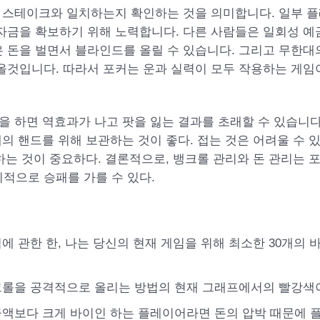
는 스테이크와 일치하는지 확인하는 것을 의미합니다. 일부 
자금을 확보하기 위해 노력합니다. 다른 사람들은 일회성 예
은 돈을 벌면서 블라인드를 올릴 수 있습니다. 그리고 무한
올것입니다. 따라서 포커는 운과 실력이 모두 작용하는 게임
을 하면 역효과가 나고 팟을 잃는 결과를 초래할 수 있습니
의 핸드를 위해 보관하는 것이 좋다. 접는 것은 어려울 수 
피하는 것이 중요하다. 결론적으로, 뱅크롤 관리와 돈 관리는 
적으로 승패를 가를 수 있다.
 관한 한, 나는 당신의 현재 게임을 위해 최소한 30개의 바이
크롤을 공격적으로 올리는 방법의 현재 그래프에서의 빨강색
금액보다 크게 바이인 하는 플레이어라면 돈의 압박 때문에 