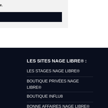
e.
LES SITES NAGE LIBRE® :
LES STAGES NAGE LIBRE®
BOUTIQUE PRIVÉES NAGE
LIBRE®
BOUTIQUE INFLU8
BONNE AFFAIRES NAGE LIBRE®