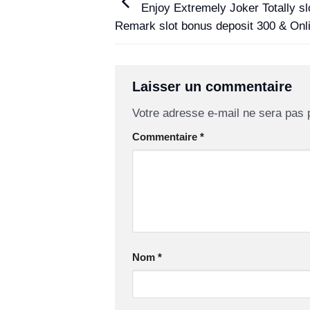
Enjoy Extremely Joker Totally sl
Remark slot bonus deposit 300 & Onl
Laisser un commentaire
Votre adresse e-mail ne sera pas 
Commentaire
*
Nom
*