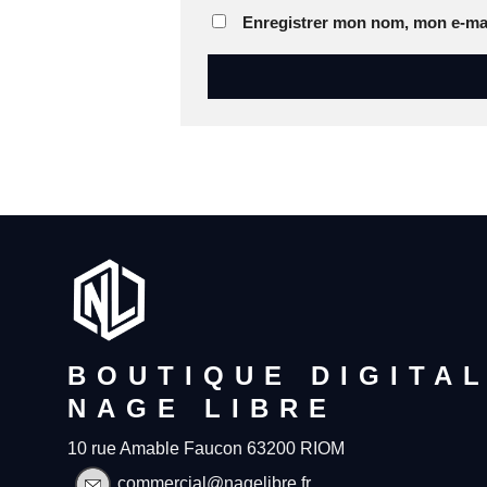
Enregistrer mon nom, mon e-mai
BOUTIQUE DIGITA
NAGE LIBRE
10 rue Amable Faucon 63200 RIOM
commercial@nagelibre.fr