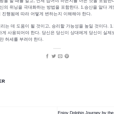
핑을 할 때를 알고, 언제 접어야 하는지를 아는 것을 포함한
신의 위닝을 극대화하는 방법을 포함한다. 1.승산을 알다 게
이 진행됨에 따라 어떻게 변하는지 이해해야 한다.
내리는 데 도움이 될 것이고, 승리할 가능성을 높일 것이다.
명하게 사용되어야 한다. 당신은 당신이 상대에게 당신이 실제
만 허세를 부려야 한다.
ER
Enjoy Dolphin Journey by the