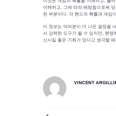
이것은 게임의 확률을 이해하고, 블러
이해하고, 그에 따라 베팅함으로써 당
한 부분이다. 각 핸드의 확률과 게임
이 정보는 여러분이 더 나은 결정을 
서 강력한 도구가 될 수 있지만, 현
신시킬 좋은 기회가 있다고 생각할 때
VINCENT ARGILLI