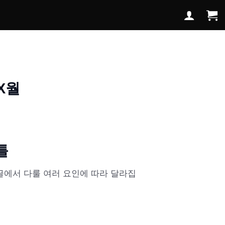
X월
틀
글에서 다룰 여러 요인에 따라 달라집