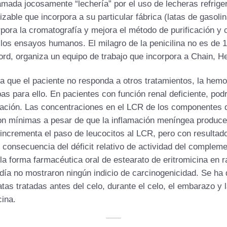
amada jocosamente “lechería” por el uso de lecheras refriger
izable que incorpora a su particular fábrica (latas de gasolin
pora la cromatografía y mejora el método de purificación y c
r los ensayos humanos. El milagro de la penicilina no es de 
ord, organiza un equipo de trabajo que incorpora a Chain, H
a que el paciente no responda a otros tratamientos, la hemo
as para ello. En pacientes con función renal deficiente, po
uración. Las concentraciones en el LCR de los componentes 
on mínimas a pesar de que la inflamación meníngea produce
crementa el paso de leucocitos al LCR, pero con resultados 
, consecuencia del déficit relativo de actividad del complem
 la forma farmacéutica oral de estearato de eritromicina en 
día no mostraron ningún indicio de carcinogenicidad. Se ha 
tas tratadas antes del celo, durante el celo, el embarazo y 
cina.