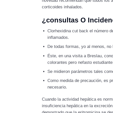
novedad recomiendan que todos los a
corticoides inhalados.
¿consultas O Incide
Clorhexidina cut back el número de
inflamados.
De todas formas, yo al menos, no h
Éste, en una visita a Breslau, co
colorantes pero nefasto estudiante
Se midieron parámetros tales como 
Como medida de precaución, es pre
necesario.
Cuando la actividad hepática es normal
insuficiencia hepática en la excreció
demostrado que la eritromicina se des