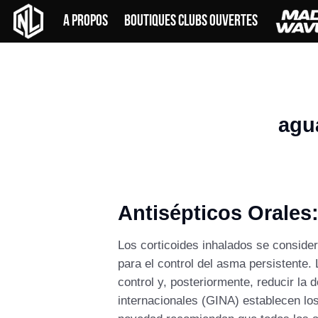
Skip
A PROPOS
BOUTIQUES CLUBS OUVERTES
to
content
agua
Antisépticos Orales:
Los corticoides inhalados se consider
para el control del asma persistente.
control y, posteriormente, reducir l
internacionales (GINA) establecen lo