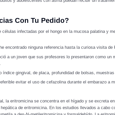
dultos y adolescentes con asma puedan recibir un tratamie
ncias Con Tu Pedido?
 células infectadas por el hongo en la mucosa palatina y mej
e encontrado ninguna referencia hasta la curiosa visita de 
noció a un joven que sus profesores lo presentaron como un 
.
índice gingival, de placa, profundidad de bolsas, muestras 
ferible evitar el uso de cefazolina durante el embarazo a 
, la eritromicina se concentra en el hígado y se excreta en 
n hepática de eritromicina. En los estudios llevados a cabo
metila a des-N-metileritromicina y formaldehído. La eritrom