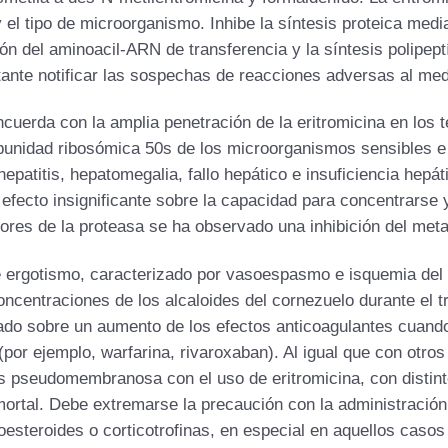
 el tipo de microorganismo. Inhibe la síntesis proteica medi
ón del aminoacil-ARN de transferencia y la síntesis polipept
rtante notificar las sospechas de reacciones adversas al me
cuerda con la amplia penetración de la eritromicina en los te
ubunidad ribosómica 50s de los microorganismos sensibles e i
hepatitis, hepatomegalia, fallo hepático e insuficiencia hepá
 efecto insignificante sobre la capacidad para concentrarse 
dores de la proteasa se ha observado una inhibición del meta
 ergotismo, caracterizado por vasoespasmo e isquemia del
oncentraciones de los alcaloides del cornezuelo durante el 
mado sobre un aumento de los efectos anticoagulantes cuand
(por ejemplo, warfarina, rivaroxaban). Al igual que con otros
s pseudomembranosa con el uso de eritromicina, con distin
 mortal. Debe extremarse la precaución con la administración 
oesteroides o corticotrofinas, en especial en aquellos caso