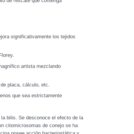
nto de rescate que contenga
ora significativamente los tejidos
Florey.
magnífico artista mezclando
de placa, cálculo, etc.
menos que sea estrictamente
la bilis. Se desconoce el efecto de la
 con citomicrosomas de conejo se ha
icina posee acción bacteriostática y