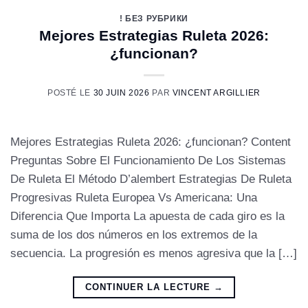
! БЕЗ РУБРИКИ
Mejores Estrategias Ruleta 2026:
¿funcionan?
POSTÉ LE
30 JUIN 2026
PAR
VINCENT ARGILLIER
Mejores Estrategias Ruleta 2026: ¿funcionan? Content
Preguntas Sobre El Funcionamiento De Los Sistemas
De Ruleta El Método D’alembert Estrategias De Ruleta
Progresivas Ruleta Europea Vs Americana: Una
Diferencia Que Importa La apuesta de cada giro es la
suma de los dos números en los extremos de la
secuencia. La progresión es menos agresiva que la […]
CONTINUER LA LECTURE
→