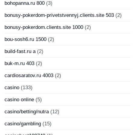
bohopanna.ru 800
(3)
bonusy-pokerdom-privetstvennyj.clients.site 503
(2)
bonusy-pokerdom.clients.site 1000
(2)
bou-sosh6.ru 1500
(2)
build-fast.ru a
(2)
buk-m.ru 403
(2)
cardiosaratov.ru 4003
(2)
casino
(133)
casino online
(5)
casino/betting/nutra
(12)
casino/gambling
(15)