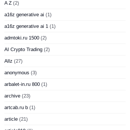
A Z
(2)
a16z generative ai
(1)
a16z generative ai 1
(1)
admtoki.ru 1500
(2)
AI Crypto Trading
(2)
Allz
(27)
anonymous
(3)
arbalet-in.ru 800
(1)
archive
(23)
artcab.ru b
(1)
article
(21)