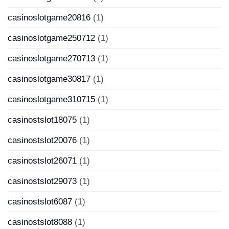
casinoslotgame20816
(1)
casinoslotgame250712
(1)
casinoslotgame270713
(1)
casinoslotgame30817
(1)
casinoslotgame310715
(1)
casinostslot18075
(1)
casinostslot20076
(1)
casinostslot26071
(1)
casinostslot29073
(1)
casinostslot6087
(1)
casinostslot8088
(1)