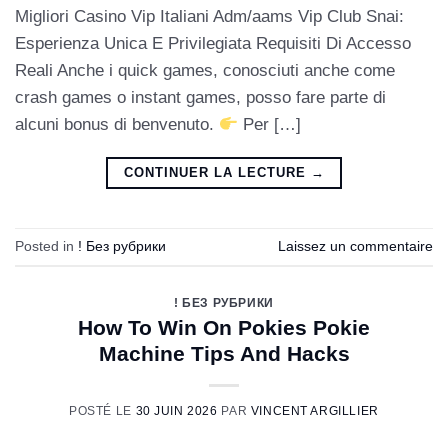
Migliori Casino Vip Italiani Adm/aams Vip Club Snai:
Esperienza Unica E Privilegiata Requisiti Di Accesso
Reali Anche i quick games, conosciuti anche come
crash games o instant games, posso fare parte di
alcuni bonus di benvenuto.
Per […]
CONTINUER LA LECTURE
→
Posted in
! Без рубрики
Laissez un commentaire
! БЕЗ РУБРИКИ
How To Win On Pokies Pokie
Machine Tips And Hacks
POSTÉ LE
30 JUIN 2026
PAR
VINCENT ARGILLIER