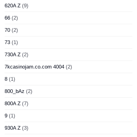
620A Z
(9)
66
(2)
70
(2)
73
(1)
730A Z
(2)
7kcasinojam.co.com 4004
(2)
8
(1)
800_bAz
(2)
800A Z
(7)
9
(1)
930A Z
(3)