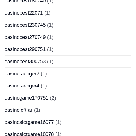
casinobest180740
(1)
casinobest22071
(1)
casinobest230745
(1)
casinobest270749
(1)
casinobest290751
(1)
casinobest300753
(1)
casinofaenger2
(1)
casinofaenger4
(1)
casinogame170751
(2)
casinoloft ar
(1)
casinoslotgame16077
(1)
casinoslotgame18078
(1)