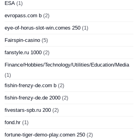
ESA
(1)
evropass.com b
(2)
eye-of-horus-slot-win.comes 250
(1)
Fairspin-casino
(5)
fanstyle.ru 1000
(2)
Finance/Hobbies/Technology/Utilities/Education/Media
(1)
fishin-frenzy-de.com b
(2)
fishin-frenzy-de.de 2000
(2)
fivestars-spb.ru 200
(2)
fond.hr
(1)
fortune-tiger-demo-play.comen 250
(2)