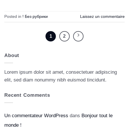
Posted in
! Без рубрики
Laissez un commentaire
1
2
About
Lorem ipsum dolor sit amet, consectetuer adipiscing
elit, sed diam nonummy nibh euismod tincidunt.
Recent Comments
Un commentateur WordPress
dans
Bonjour tout le
monde !