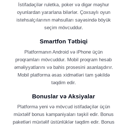
İstifadəçilər ruletka, poker və digər məşhur
oyunlardan yararlana bilərlər. Çoxsaylı oyun
istehsalçılarının məhsulları sayəsində böyük
seçim mövcuddur.
Smartfon Tətbiqi
Platformanın Android və iPhone üçün
proqramları mövcuddur. Mobil proqram hesab
əməliyyatlarını və bahis prosesini asanlaşdırır.
Mobil platforma əsas xidmətləri tam şəkildə
təqdim edir.
Bonuslar və Aksiyalar
Platforma yeni və mövcud istifadəçilər üçün
müxtəlif bonus kampaniyaları təşkil edir. Bonus
paketləri müxtəlif üstünlüklər təqdim edir. Bonus