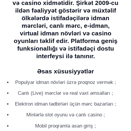
və casino xidmətidir. Şirkət 2009-cu
ildən fəaliyyət göstərir və müxtəlif
ölkələrdə istifadəçilərə idman
mərcləri, canlı mərc, e-idman,
virtual idman növləri və casino
oyunları təklif edir. Platforma geniş
funksionallığı və istifadəçi dostu
interfeysi ilə tanınır.
Əsas xüsusiyyətlər
Populyar idman növləri üzrə proqnoz vermək ;
Canlı (Live) mərclər və real vaxt əmsalları ;
Elektron idman tədbirləri üçün mərc bazarları ;
Minlərlə slot oyunu və canlı casino ;
Mobil proqramla asan giriş ;