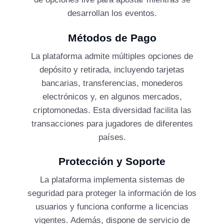
desarrollan los eventos.
Métodos de Pago
La plataforma admite múltiples opciones de
depósito y retirada, incluyendo tarjetas
bancarias, transferencias, monederos
electrónicos y, en algunos mercados,
criptomonedas. Esta diversidad facilita las
transacciones para jugadores de diferentes
países.
Protección y Soporte
La plataforma implementa sistemas de
seguridad para proteger la información de los
usuarios y funciona conforme a licencias
vigentes. Además, dispone de servicio de