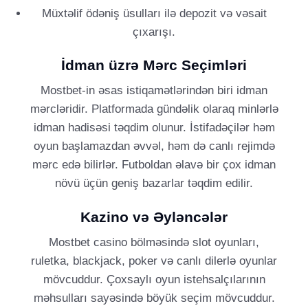
Müxtəlif ödəniş üsulları ilə depozit və vəsait
çıxarışı.
İdman üzrə Mərc Seçimləri
Mostbet-in əsas istiqamətlərindən biri idman
mərcləridir. Platformada gündəlik olaraq minlərlə
idman hadisəsi təqdim olunur. İstifadəçilər həm
oyun başlamazdan əvvəl, həm də canlı rejimdə
mərc edə bilirlər. Futboldan əlavə bir çox idman
növü üçün geniş bazarlar təqdim edilir.
Kazino və Əyləncələr
Mostbet casino bölməsində slot oyunları,
ruletka, blackjack, poker və canlı dilerlə oyunlar
mövcuddur. Çoxsaylı oyun istehsalçılarının
məhsulları sayəsində böyük seçim mövcuddur.