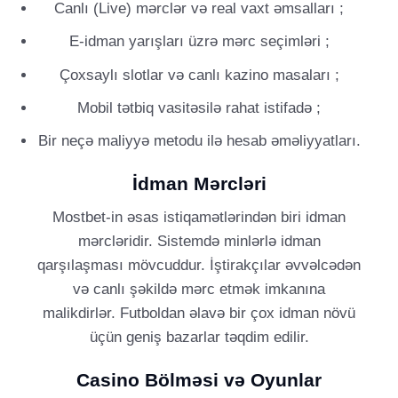
Canlı (Live) mərclər və real vaxt əmsalları ;
E-idman yarışları üzrə mərc seçimləri ;
Çoxsaylı slotlar və canlı kazino masaları ;
Mobil tətbiq vasitəsilə rahat istifadə ;
Bir neçə maliyyə metodu ilə hesab əməliyyatları.
İdman Mərcləri
Mostbet-in əsas istiqamətlərindən biri idman
mərcləridir. Sistemdə minlərlə idman
qarşılaşması mövcuddur. İştirakçılar əvvəlcədən
və canlı şəkildə mərc etmək imkanına
malikdirlər. Futboldan əlavə bir çox idman növü
üçün geniş bazarlar təqdim edilir.
Casino Bölməsi və Oyunlar