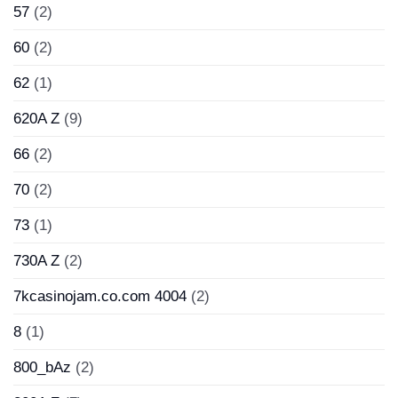
57
(2)
60
(2)
62
(1)
620A Z
(9)
66
(2)
70
(2)
73
(1)
730A Z
(2)
7kcasinojam.co.com 4004
(2)
8
(1)
800_bAz
(2)