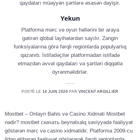
qaydaları müəyyən şərtlərə əsasən dəyişir.
Yekun
Platforma mərc və oyun həllərini bir araya
gətirən qlobal layihələrdən sayılır. Zəngin
funksiyalarına görə fərqli regionlarda populyarlıq
qazanıb. İstifadəçilər platformadan istifadə
etməzdən əvvəl qaydaları və şərtləri diqqətlə
öyrənməlidirlər.
POSTÉ LE
14 JUIN 2026
PAR
VINCENT ARGILLIER
Mostbet – Onlayn Bahis və Casino Xidməti Mostbet
nədir? mostbet скачать beynəlxalq səviyyədə fəaliyyət
göstərən mərc və casino xidmətidir. Platforma 2009-cu
ildən etibarən fəaliyyət göstərərək fərqli regionlarda