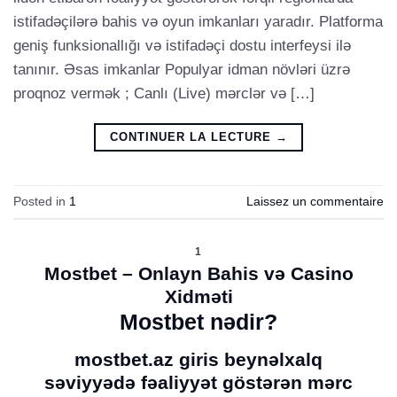
istifadəçilərə bahis və oyun imkanları yaradır. Platforma
geniş funksionallığı və istifadəçi dostu interfeysi ilə
tanınır. Əsas imkanlar Populyar idman növləri üzrə
proqnoz vermək ; Canlı (Live) mərclər və […]
CONTINUER LA LECTURE
→
Posted in
1
Laissez un commentaire
1
Mostbet – Onlayn Bahis və Casino
Xidməti
Mostbet nədir?
mostbet.az giris
beynəlxalq
səviyyədə fəaliyyət göstərən mərc