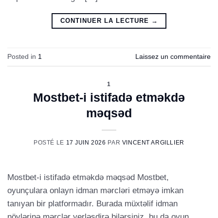
CONTINUER LA LECTURE
→
Posted in
1
Laissez un commentaire
1
Mostbet-i istifadə etməkdə
məqsəd
POSTÉ LE
17 JUIN 2026
PAR
VINCENT ARGILLIER
Mostbet-i istifadə etməkdə məqsəd Mostbet,
oyunçulara onlayn idman mərcləri etməyə imkan
tanıyan bir platformadır. Burada müxtəlif idman
növlərinə mərclər yerləşdirə bilərsiniz, bu da oyun