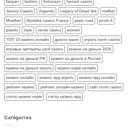
fairpari
fashion
fortunazo
hazard casino
Janusz Casino
Jugando
Legacy of Dead slot
melbet
Mostbet
Mystake casino France
pepe road
pirots 4
pistolo
style
verde casino
women
ТОП 10 казино онлайн
драгон мани
играть norm casino
игровые автоматы yard casino
казино на деньги 2026
казино на деньги РФ
казино на деньги в России
казино на деньги играть
казино норм онлайн
казино онлайн
казино ярд играть
казино ярд онлайн
рейтинг казино
рейтинг онлайн казино
сайт norm casino
слоты казино норм
слоты казино ярд
Catégories