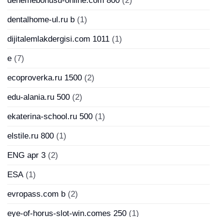
denemebonusu-online.com 800
(2)
dentalhome-ul.ru b
(1)
dijitalemlakdergisi.com 1011
(1)
e
(7)
ecoproverka.ru 1500
(2)
edu-alania.ru 500
(2)
ekaterina-school.ru 500
(1)
elstile.ru 800
(1)
ENG apr 3
(2)
ESA
(1)
evropass.com b
(2)
eye-of-horus-slot-win.comes 250
(1)