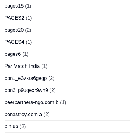
pages15
(1)
PAGES2
(1)
pages20
(2)
PAGES4
(1)
pages6
(1)
PariMatch India
(1)
pbn1_e3vkts6gegp
(2)
pbn2_p9ugexr9wh9
(2)
peerpartners-ngo.com b
(1)
penastroy.com a
(2)
pin up
(2)