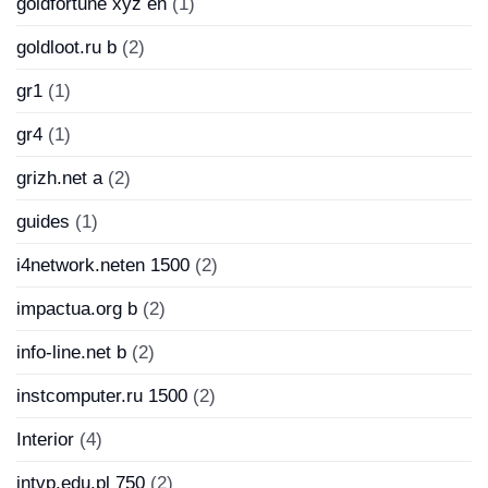
goldfortune xyz en
(1)
goldloot.ru b
(2)
gr1
(1)
gr4
(1)
grizh.net a
(2)
guides
(1)
i4network.neten 1500
(2)
impactua.org b
(2)
info-line.net b
(2)
instcomputer.ru 1500
(2)
Interior
(4)
intvp.edu.pl 750
(2)