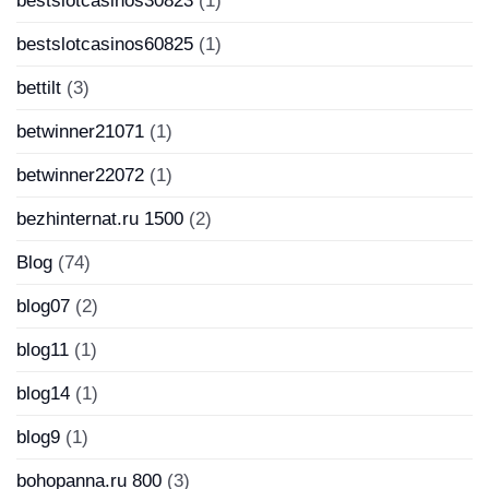
bestslotcasinos30823
(1)
bestslotcasinos60825
(1)
bettilt
(3)
betwinner21071
(1)
betwinner22072
(1)
bezhinternat.ru 1500
(2)
Blog
(74)
blog07
(2)
blog11
(1)
blog14
(1)
blog9
(1)
bohopanna.ru 800
(3)