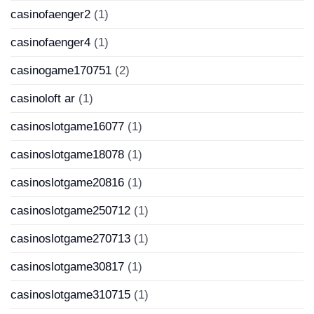
casinofaenger2
(1)
casinofaenger4
(1)
casinogame170751
(2)
casinoloft ar
(1)
casinoslotgame16077
(1)
casinoslotgame18078
(1)
casinoslotgame20816
(1)
casinoslotgame250712
(1)
casinoslotgame270713
(1)
casinoslotgame30817
(1)
casinoslotgame310715
(1)