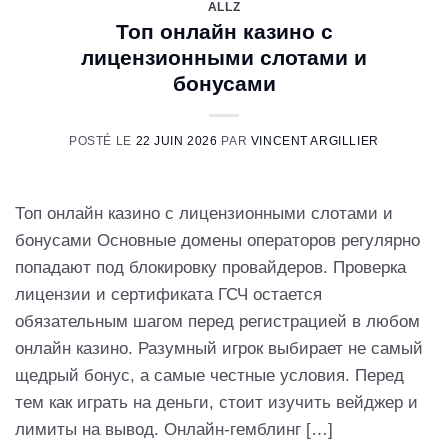
ALLZ
Топ онлайн казино с
лицензионными слотами и
бонусами
POSTÉ LE
22 JUIN 2026
PAR
VINCENT ARGILLIER
Топ онлайн казино с лицензионными слотами и
бонусами Основные домены операторов регулярно
попадают под блокировку провайдеров. Проверка
лицензии и сертификата ГСЧ остается
обязательным шагом перед регистрацией в любом
онлайн казино. Разумный игрок выбирает не самый
щедрый бонус, а самые честные условия. Перед
тем как играть на деньги, стоит изучить вейджер и
лимиты на вывод. Онлайн-гемблинг […]