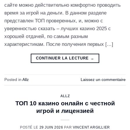
сайте можно действительно комфортно проводить
время за игрой на деньги. В данном разделе
представлен ТОП проверенных, и, можно с
уверенностью сказать – лучших казино 2025 с
хорошей отдачей, по самым разным
характеристикам. После получения первых […]
CONTINUER LA LECTURE
→
Posted in
Allz
Laissez un commentaire
ALLZ
ТОП 10 казино онлайн с честной
игрой и лицензией
POSTÉ LE
29 JUIN 2026
PAR
VINCENT ARGILLIER