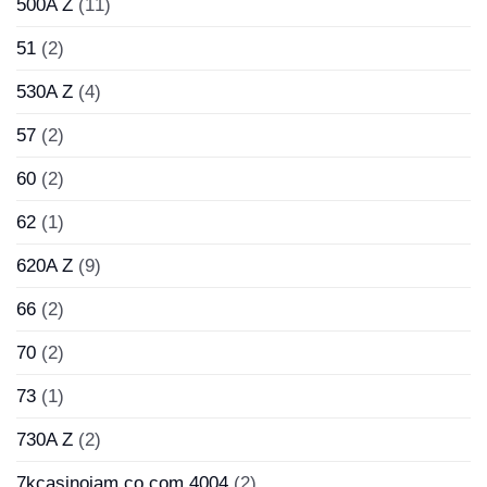
500A Z
(11)
51
(2)
530A Z
(4)
57
(2)
60
(2)
62
(1)
620A Z
(9)
66
(2)
70
(2)
73
(1)
730A Z
(2)
7kcasinojam.co.com 4004
(2)