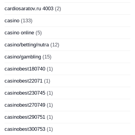
cardiosaratov.ru 4003
(2)
casino
(133)
casino online
(5)
casino/betting/nutra
(12)
casino/gambling
(15)
casinobest180740
(1)
casinobest22071
(1)
casinobest230745
(1)
casinobest270749
(1)
casinobest290751
(1)
casinobest300753
(1)