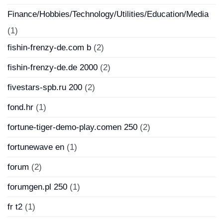
Finance/Hobbies/Technology/Utilities/Education/Media
(1)
fishin-frenzy-de.com b
(2)
fishin-frenzy-de.de 2000
(2)
fivestars-spb.ru 200
(2)
fond.hr
(1)
fortune-tiger-demo-play.comen 250
(2)
fortunewave en
(1)
forum
(2)
forumgen.pl 250
(1)
fr t2
(1)