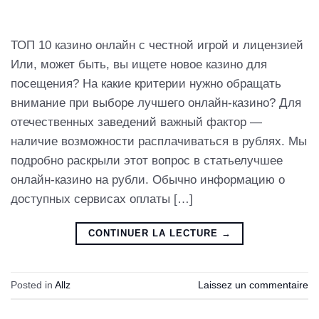
ТОП 10 казино онлайн с честной игрой и лицензией
Или, может быть, вы ищете новое казино для
посещения? На какие критерии нужно обращать
внимание при выборе лучшего онлайн-казино? Для
отечественных заведений важный фактор —
наличие возможности расплачиваться в рублях. Мы
подробно раскрыли этот вопрос в статьелучшее
онлайн-казино на рубли. Обычно информацию о
доступных сервисах оплаты […]
CONTINUER LA LECTURE
→
Posted in
Allz
Laissez un commentaire