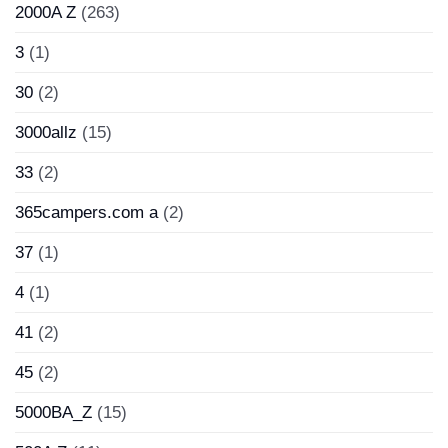
2000A Z
(263)
3
(1)
30
(2)
3000allz
(15)
33
(2)
365campers.com a
(2)
37
(1)
4
(1)
41
(2)
45
(2)
5000BA_Z
(15)