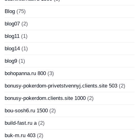
Blog
(75)
blog07
(2)
blog11
(1)
blog14
(1)
blog9
(1)
bohopanna.ru 800
(3)
bonusy-pokerdom-privetstvennyj.clients.site 503
(2)
bonusy-pokerdom.clients.site 1000
(2)
bou-sosh6.ru 1500
(2)
build-fast.ru a
(2)
buk-m.ru 403
(2)