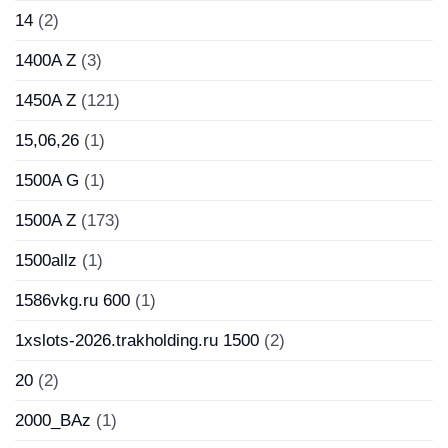
14
(2)
1400A Z
(3)
1450A Z
(121)
15,06,26
(1)
1500A G
(1)
1500A Z
(173)
1500allz
(1)
1586vkg.ru 600
(1)
1xslots-2026.trakholding.ru 1500
(2)
20
(2)
2000_BAz
(1)