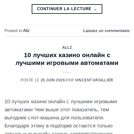
CONTINUER LA LECTURE
→
Posted in
Allz
Laissez un commentaire
ALLZ
10 лучших казино онлайн с
лучшими игровыми автоматами
POSTÉ LE
20 JUIN 2026
PAR
VINCENT ARGILLIER
10 лучших казино онлайн с лучшими игровыми
автоматами Чем выше этот показатель, тем
выгоднее слот-машина для пользователя.
Благодаря этому в подборке остаются только
актуальные онлайн-казино, соответствующие