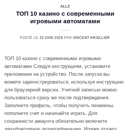
ALLZ
ТОП 10 казино с современными
игровыми автоматами
POSTÉ LE
23 JUIN 2026
PAR
VINCENT ARGILLIER
ТОП 10 казино с современными игровыми
автоматами Следуя инструкциям, установите
приложение на устройство. После запуска вы
можете зарегистрироваться, используя инструкцию
для браузерной версии. Учетной записью можно
пользоваться сразу же после подтверждения.
Заполните профиль, чтобы получить пинкоины,
пополните счет и начинайте играть. Для
сохранности аккаунта обязательно включите
двухфакторную аутентификацию. Игроки отдают