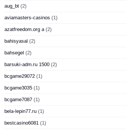
aug_bt
(2)
aviamasters-casinos
(1)
azatfreedom.org a
(2)
bahisyasal
(2)
bahsegel
(2)
barsuki-adm.ru 1500
(2)
bcgame29072
(1)
bcgame3035
(1)
bcgame7087
(1)
bela-lepin77.ru
(1)
bestcasino6081
(1)