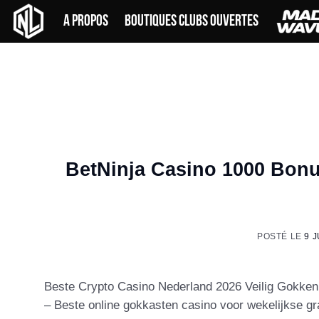
Skip
A PROPOS
BOUTIQUES CLUBS OUVERTES
to
content
BetNinja Casino 1000 Bonu
POSTÉ LE
9 J
Beste Crypto Casino Nederland 2026 Veilig Gokken 
– Beste online gokkasten casino voor wekelijkse g