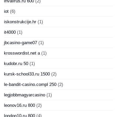
invalirus.ru 600
(2)
iot
(6)
iskonstrukcije.hr
(1)
it4000
(1)
jbcasino-game07
(1)
krosswordist.net a
(1)
kudobr.ru 50
(1)
kursk-school33.ru 1500
(2)
le-bandit-casino.compl 250
(2)
legjobbmagyarcasino
(1)
leonov16.ru 800
(2)
london10.ru 800
(4)