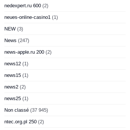
nedexpert.ru 600
(2)
neues-online-casino1
(1)
NEW
(3)
News
(247)
news-apple.ru 200
(2)
news12
(1)
news15
(1)
news2
(2)
news25
(1)
Non classé
(37 945)
ntec.org.pl 250
(2)