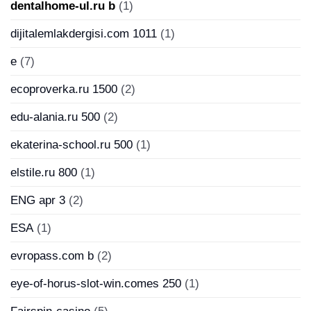
dentalhome-ul.ru b
(1)
dijitalemlakdergisi.com 1011
(1)
e
(7)
ecoproverka.ru 1500
(2)
edu-alania.ru 500
(2)
ekaterina-school.ru 500
(1)
elstile.ru 800
(1)
ENG apr 3
(2)
ESA
(1)
evropass.com b
(2)
eye-of-horus-slot-win.comes 250
(1)