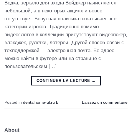
Водка, зеркало для входа Вейджер начисляется
небольшой, а в некоторых акциях и вовсе
отсутствует. Бонусная политика охватывает все
категории игроков. Традиционно помимо
видеослотов в коллекции присутствуют видеопокер,
блэкджек, рулетки, лотереи. Другой способ связи с
техподдержкой — электронная почта. Ее адрес
можно найти в футере или на странице с
пользовательским […]
CONTINUER LA LECTURE
→
Posted in
dentalhome-ul.ru b
Laissez un commentaire
About