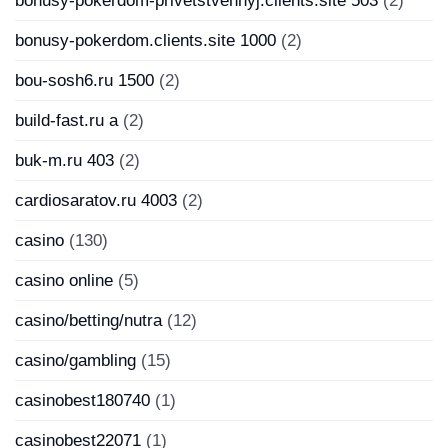
bonusy-pokerdom-privetstvennyj.clients.site 503
(2)
bonusy-pokerdom.clients.site 1000
(2)
bou-sosh6.ru 1500
(2)
build-fast.ru a
(2)
buk-m.ru 403
(2)
cardiosaratov.ru 4003
(2)
casino
(130)
casino online
(5)
casino/betting/nutra
(12)
casino/gambling
(15)
casinobest180740
(1)
casinobest22071
(1)