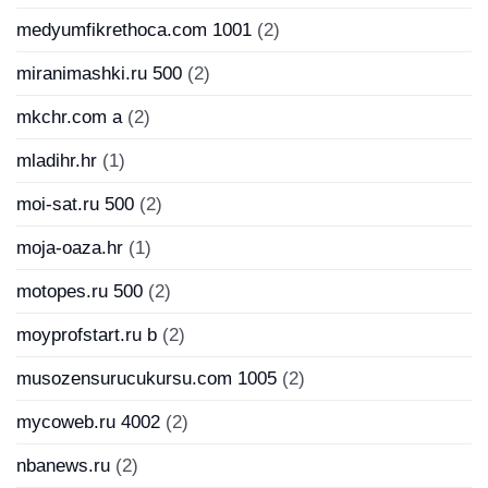
medyumfikrethoca.com 1001
(2)
miranimashki.ru 500
(2)
mkchr.com a
(2)
mladihr.hr
(1)
moi-sat.ru 500
(2)
moja-oaza.hr
(1)
motopes.ru 500
(2)
moyprofstart.ru b
(2)
musozensurucukursu.com 1005
(2)
mycoweb.ru 4002
(2)
nbanews.ru
(2)