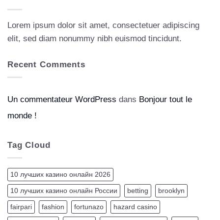
Lorem ipsum dolor sit amet, consectetuer adipiscing
elit, sed diam nonummy nibh euismod tincidunt.
Recent Comments
Un commentateur WordPress
dans
Bonjour tout le
monde !
Tag Cloud
10 лучших казино онлайн 2026
10 лучших казино онлайн России
betting
brooklyn
fairpari
fashion
fortunazo
hazard casino