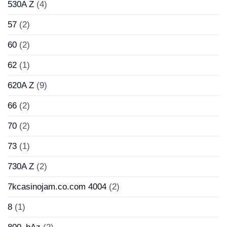
530A Z
(4)
57
(2)
60
(2)
62
(1)
620A Z
(9)
66
(2)
70
(2)
73
(1)
730A Z
(2)
7kcasinojam.co.com 4004
(2)
8
(1)