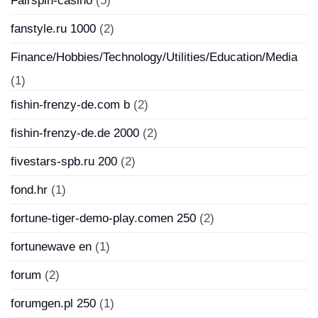
Fairspin-casino
(5)
fanstyle.ru 1000
(2)
Finance/Hobbies/Technology/Utilities/Education/Media
(1)
fishin-frenzy-de.com b
(2)
fishin-frenzy-de.de 2000
(2)
fivestars-spb.ru 200
(2)
fond.hr
(1)
fortune-tiger-demo-play.comen 250
(2)
fortunewave en
(1)
forum
(2)
forumgen.pl 250
(1)