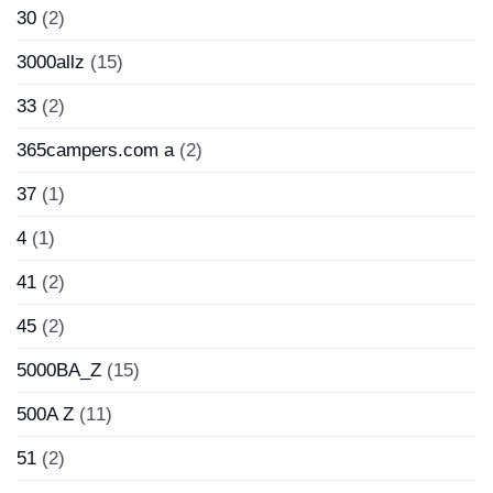
30
(2)
3000allz
(15)
33
(2)
365campers.com a
(2)
37
(1)
4
(1)
41
(2)
45
(2)
5000BA_Z
(15)
500A Z
(11)
51
(2)