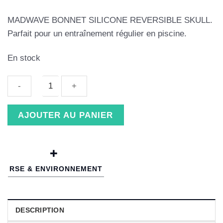
MADWAVE BONNET SILICONE REVERSIBLE SKULL.
Parfait pour un entraînement régulier en piscine.
En stock
quantité
AJOUTER AU PANIER
de
MADWAVE
BONNET
SILICONE
RSE & ENVIRONNEMENT
REVERSIBLE
SKULL
DESCRIPTION