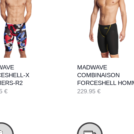
WAVE
MADWAVE
ESHELL-X
COMBINAISON
ERS-R2
FORCESHELL HOM
95
€
229.95
€