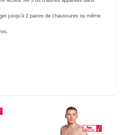
tre lecteur MP3 ou d’autres appareils dans
nger jusqu’à 2 paires de chaussures ou même
res.